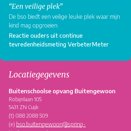
“Een veilige plek”
De bso biedt een veilige leuke plek waar mijn
kind mag opgroeien.
Reactie ouders uit continue
tevredenheidsmeting VerbeterMeter
Locatiegegevens
Buitenschoolse opvang Buitengewoon
Robijnlaan 105
5431 ZN Cuijk
(t)
088 2088 509
bso.buitengewoon@spring-
(e)