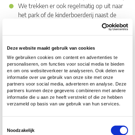
We trekken er ook regelmatig op uit naar
het park of de kinderboerderij naast de
bso.
Zeer ervaren, enthousiast team.
Tijdens vakanties zijn de kinderen van
Deze website maakt gebruik van cookies
harte welkom bij
bso OKC De Nienekes
in
We gebruiken cookies om content en advertenties te
Cuijk. Er is dan een speciaal
personaliseren, om functies voor social media te bieden
vakantieprogramma met extra leuke
en om ons websiteverkeer te analyseren. Ook delen we
activiteiten, workshops en uitstapjes
informatie over uw gebruik van onze site met onze
partners voor social media, adverteren en analyse. Deze
waardoor kinderen een onvergetelijke
partners kunnen deze gegevens combineren met andere
vakantie beleven. Vooraf krijgt ieder kind
informatie die u aan ze heeft verstrekt of die ze hebben
verzameld op basis van uw gebruik van hun services.
een boekje met uitleg over het thema van
de vakantie en welke activiteiten er
worden aangeboden.
Toestemmingsselectie
Noodzakelijk
Extra service: warme maaltijd. Vraag op de