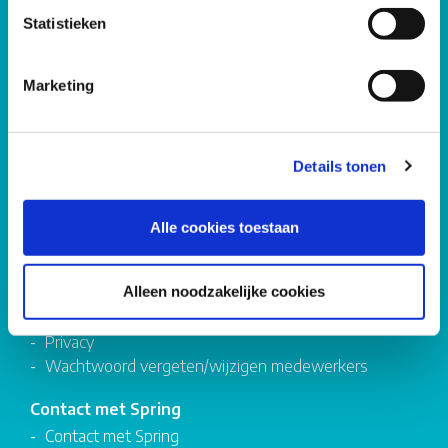
Over Spring
Statistieken
Vacatures
Organisatie
Marketing
Inlogs
Springnet
Ouderportaal
Details tonen
Login oudercommissies
Service
Alle cookies toestaan
Formulieren
Compliment, suggestie of klacht
Alleen noodzakelijke cookies
Algemene voorwaarden
Disclaimer
Privacy
Wachtwoord vergeten/wijzigen medewerkers
Contact met Spring
Contact met Spring