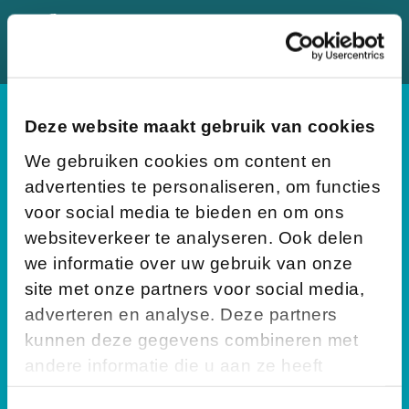
Deze website maakt gebruik van cookies
We gebruiken cookies om content en
advertenties te personaliseren, om functies
voor social media te bieden en om ons
Over Spring
websiteverkeer te analyseren. Ook delen
Vacatures
we informatie over uw gebruik van onze
Organisatie
site met onze partners voor social media,
adverteren en analyse. Deze partners
Inlogs
kunnen deze gegevens combineren met
Springnet
Ouderportaal
andere informatie die u aan ze heeft
Login oudercommissies
verstrekt of die ze hebben verzameld op