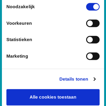
Toestemmingsselectie
basis van uw gebruik van hun services.
Service
Noodzakelijk
Formulieren
Compliment, suggestie of klacht
Algemene voorwaarden
Voorkeuren
Disclaimer
Privacy
Wachtwoord vergeten/wijzigen medewerkers
Statistieken
Contact met Spring
Contact met Spring
Marketing
Rekenhulp
Veelgestelde vragen
Locaties
Details tonen
Volg ons op Instagram
Volg ons op LinkedIn
Volg ons op Facebook
(Opent in een nieuw venster)
(Opent in een nieuw venster)
(Opent in een nieuw venster)
Alle cookies toestaan