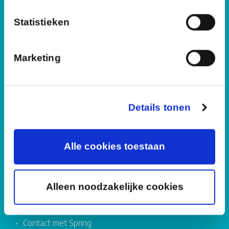
Over Spring
Vacatures
Statistieken
Organisatie
Inlogs
Marketing
Springnet
Ouderportaal
Login oudercommissies
Details tonen
Service
Formulieren
Compliment, suggestie of klacht
Alle cookies toestaan
Algemene voorwaarden
Disclaimer
Privacy
Alleen noodzakelijke cookies
Wachtwoord vergeten/wijzigen medewerkers
Contact met Spring
Contact met Spring