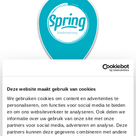
Bijzonder aan d'n Bogerd
Kleinschalige opvang voor kinderen van 0
Deze website maakt gebruik van cookies
tot 4 jaar met persoonlijke aandacht voor
We gebruiken cookies om content en advertenties te
personaliseren, om functies voor social media te bieden
je kind.
en om ons websiteverkeer te analyseren. Ook delen we
Een klein team met vertrouwde gezichten
informatie over uw gebruik van onze site met onze
partners voor social media, adverteren en analyse. Deze
en professionele medewerkers.
partners kunnen deze gegevens combineren met andere
Een veilige en warme omgeving.