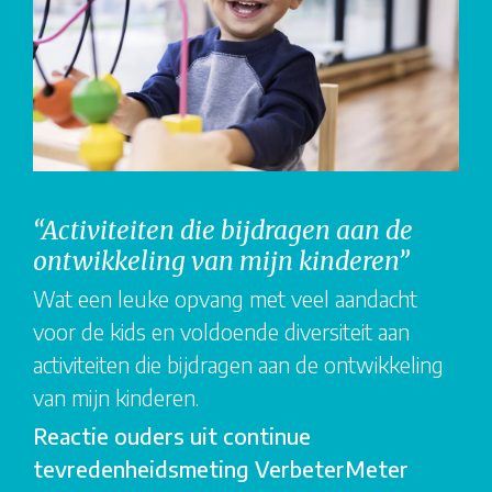
“Activiteiten die bijdragen aan de
ontwikkeling van mijn kinderen”
Wat een leuke opvang met veel aandacht
voor de kids en voldoende diversiteit aan
activiteiten die bijdragen aan de ontwikkeling
van mijn kinderen.
Reactie ouders uit continue
tevredenheidsmeting VerbeterMeter