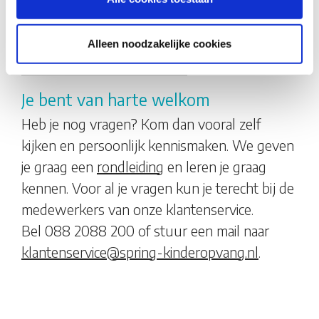
peuteropvang
) een goede voorbereiding op
de basisschool. Spelen en ontwikkelen
gebeurt bij ons áltijd aan de hand van
Spring
Alleen noodzakelijke cookies
Actief of een VVE-methode
.
Je bent van harte welkom
Heb je nog vragen? Kom dan vooral zelf
kijken en persoonlijk kennismaken. We geven
je graag een
rondleiding
en leren je graag
kennen. Voor al je vragen kun je terecht bij de
medewerkers van onze klantenservice.
Bel 088 2088 200 of stuur een mail naar
klantenservice@spring-kinderopvang.nl
.