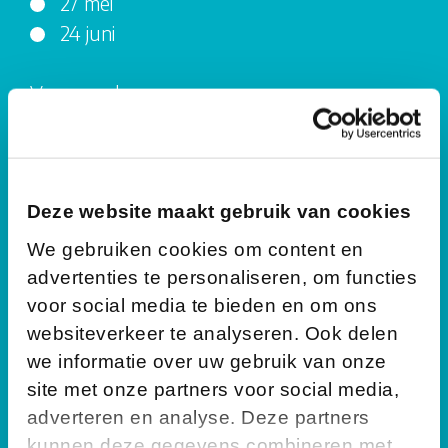
27 mei
24 juni
Vuurvogel
woensdagmiddag van 13.00 - 16.30 uur
28 januari
25 februari
Deze website maakt gebruik van cookies
25 maart
We gebruiken cookies om content en
15 april
advertenties te personaliseren, om functies
27 mei
voor social media te bieden en om ons
24 juni
websiteverkeer te analyseren. Ook delen
we informatie over uw gebruik van onze
site met onze partners voor social media,
Kiekeboe
adverteren en analyse. Deze partners
woensdagochtend van 8.30 - 12.00 uur
kunnen deze gegevens combineren met