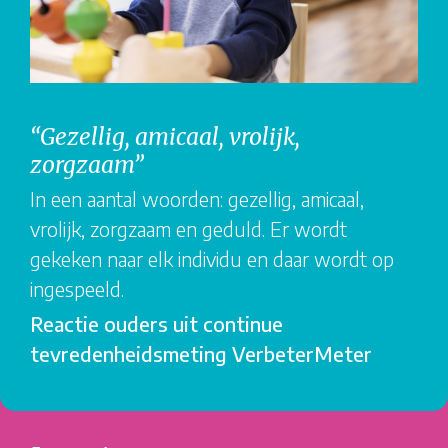
“Gezellig, amicaal, vrolijk,
zorgzaam”
In een aantal woorden: gezellig, amicaal,
vrolijk, zorgzaam en geduld. Er wordt
gekeken naar elk individu en daar wordt op
ingespeeld.
Reactie ouders uit continue
tevredenheidsmeting VerbeterMeter