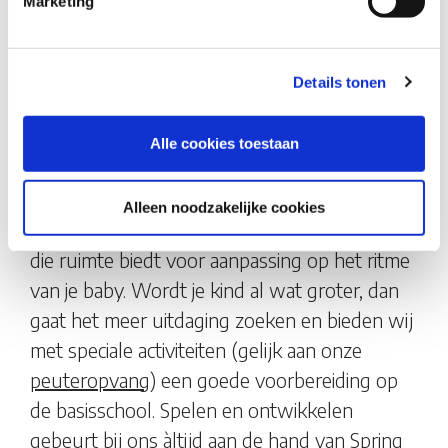
Marketing
Buitenspeelplaats volgens het concept
'natuurlijk buitenspelen'.
Details tonen
Opvang op maat
Iedere leeftijd vraagt om een andere
Alle cookies toestaan
benadering. Onze opvang past zich hier op
aan. Zo heeft de dagindeling van de
Alleen noodzakelijke cookies
allerkleinsten rust en een duidelijke structuur,
die ruimte biedt voor aanpassing op het ritme
van je baby. Wordt je kind al wat groter, dan
gaat het meer uitdaging zoeken en bieden wij
met speciale activiteiten (gelijk aan onze
peuteropvang
) een goede voorbereiding op
de basisschool. Spelen en ontwikkelen
gebeurt bij ons àltijd aan de hand van
Spring