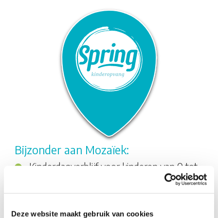
Bijzonder aan Mozaïek:
Kinderdagverblijf voor kinderen van 0 tot
4 jaar met persoonlijke aandacht voor je
kind.
Een veilige en warme omgeving.
Deze website maakt gebruik van cookies