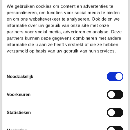
Een vast team met professionele
We gebruiken cookies om content en advertenties te
medewerkers.
personaliseren, om functies voor social media te bieden
en om ons websiteverkeer te analyseren. Ook delen we
2 groepen van 0-4 jaar, De Welpjes en De
informatie over uw gebruik van onze site met onze
Tijgers.
partners voor social media, adverteren en analyse. Deze
Zeer goede beoordeling door o.a.
partners kunnen deze gegevens combineren met andere
informatie die u aan ze heeft verstrekt of die ze hebben
Onderwijsinspectie en GGD,
lees hierover
verzameld op basis van uw gebruik van hun services.
meer
.
Spelen en ontwikkelen aan de hand van
Toestemmingsselectie
het
VVE-programma Startblokken
.
Noodzakelijk
Goede samenwerking met de
peuteropvang, bso en basisschool: opvang
Voorkeuren
en onderwijs voor kinderen van 0 tot 13
jaar in een vertrouwde omgeving.
Statistieken
Gezamenlijke activiteiten met de
peuteropvang en kleuterklassen.