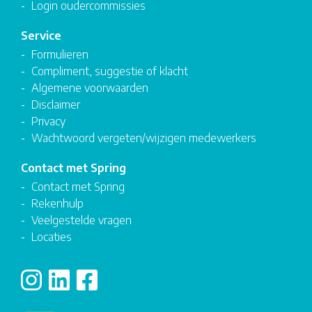
Login oudercommissies
Service
Formulieren
Compliment, suggestie of klacht
Algemene voorwaarden
Disclaimer
Privacy
Wachtwoord vergeten/wijzigen medewerkers
Contact met Spring
Contact met Spring
Rekenhulp
Veelgestelde vragen
Locaties
Volg ons op Instagram
Volg ons op LinkedIn
Volg ons op Facebook
(Opent in een nieuw venster)
(Opent in een nieuw venster)
(Opent in een nieuw venster)