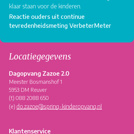
klaar staan voor de kinderen.
Reactie ouders uit continue
tevredenheidsmeting VerbeterMeter
Locatiegegevens
Dagopvang Zazoe 2.0
Meester Bosmanshof 1
5953 DM Reuver
(t) 088 2088 650
do.zazoe@spring-kinderopvang.nl
(e)
Klantenservice