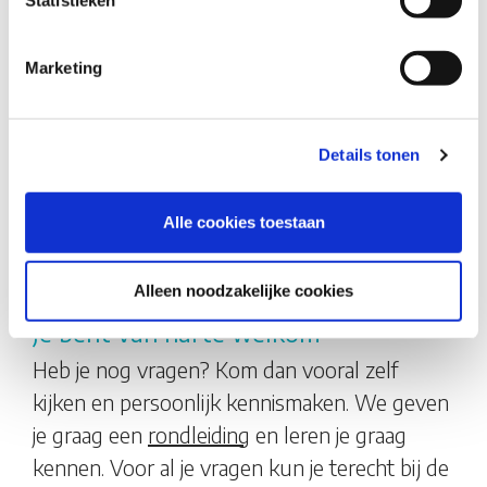
allerkleinsten rust en een duidelijke structuur,
die ruimte biedt voor aanpassing op het ritme
Marketing
van je baby. Wordt je kind al wat groter, dan
gaat het meer uitdaging zoeken en bieden wij
met speciale activiteiten (gelijk aan onze
Details tonen
peuteropvang
) een goede voorbereiding op
de basisschool. Spelen en ontwikkelen
Alle cookies toestaan
gebeurt bij ons àltijd aan de hand van
Spring
Actief of een VVE-methode
.
Alleen noodzakelijke cookies
Je bent van harte welkom
Heb je nog vragen? Kom dan vooral zelf
kijken en persoonlijk kennismaken. We geven
je graag een
rondleiding
en leren je graag
kennen. Voor al je vragen kun je terecht bij de