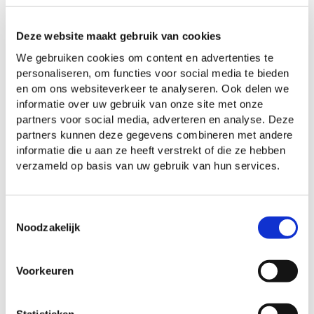
met de peuters van groep Simba van
dagopvang Zazoe
heerlijk buiten
Deze website maakt gebruik van cookies
gespeeld kan worden. Ook op de
We gebruiken cookies om content en advertenties te
speelplaats van de basisschool mogen de
personaliseren, om functies voor social media te bieden
en om ons websiteverkeer te analyseren. Ook delen we
kinderen spelen.
informatie over uw gebruik van onze site met onze
Goede samenwerking met de groepen
partners voor social media, adverteren en analyse. Deze
Simba en Nala van
dagopvang Zazoe
, de
partners kunnen deze gegevens combineren met andere
informatie die u aan ze heeft verstrekt of die ze hebben
bso
en de
basisschool
: opvang en
verzameld op basis van uw gebruik van hun services.
onderwijs voor kinderen van 0 tot 13 jaar
in een vertrouwde omgeving.
Toestemmingsselectie
Noodzakelijk
Opvang op maat
Iedere leeftijd vraagt om een andere
Voorkeuren
benadering. Onze opvang past zich hier op
aan. Zo heeft de dagindeling van de
Statistieken