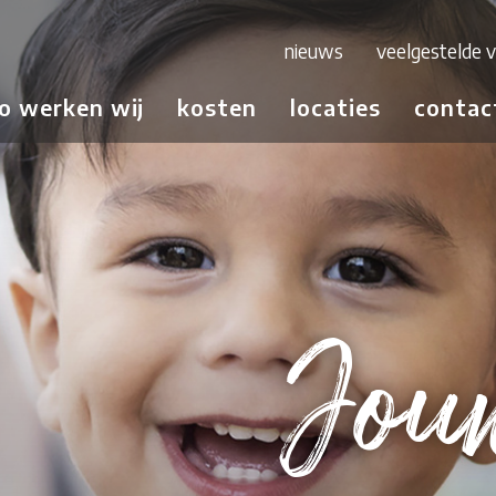
nieuws
veelgestelde 
o werken wij
kosten
locaties
contac
Jouw