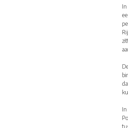
In
ee
pe
Ri
zi
aa
De
bi
da
ku
In
Po
tu