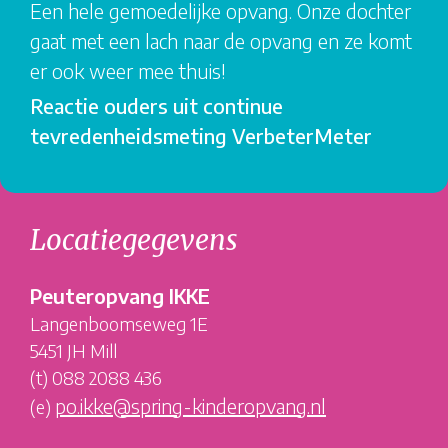
Een hele gemoedelijke opvang. Onze dochter
gaat met een lach naar de opvang en ze komt
er ook weer mee thuis!
Reactie ouders uit continue
tevredenheidsmeting VerbeterMeter
Locatiegegevens
Peuteropvang IKKE
Langenboomseweg 1E
5451 JH Mill
(t) 088 2088 436
po.ikke@spring-kinderopvang.nl
(e)