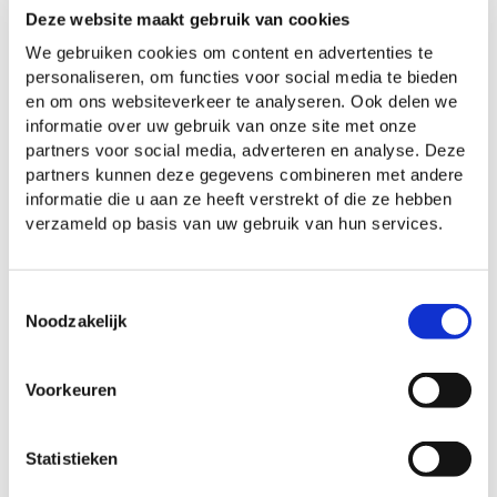
Op onze locaties voor peuteropvang kan je
Deze website maakt gebruik van cookies
kind spelen met leeftijdsgenootjes uit de
We gebruiken cookies om content en advertenties te
buurt en leert je kind belangrijke
personaliseren, om functies voor social media te bieden
en om ons websiteverkeer te analyseren. Ook delen we
vaardigheden die de overgang naar de
informatie over uw gebruik van onze site met onze
basisschool gemakkelijker maken. Dit gebeurt
partners voor social media, adverteren en analyse. Deze
partners kunnen deze gegevens combineren met andere
bij ons áltijd aan de hand van
Spring Actief of
informatie die u aan ze heeft verstrekt of die ze hebben
een VVE-methode
. De activiteiten passen bij
verzameld op basis van uw gebruik van hun services.
de interesses van je kind en bieden de
uitdaging die je peuter nodig heeft om de
Toestemmingsselectie
wereld om zich heen te ontdekken.
Noodzakelijk
Je bent van harte welkom
Voorkeuren
Heb je nog vragen? Kom dan vooral zelf
kijken en persoonlijk kennismaken. We geven
Statistieken
je graag een
rondleiding
en leren je graag