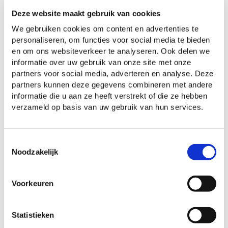
buurt en leert je kind belangrijke
Deze website maakt gebruik van cookies
vaardigheden die de overgang naar de
We gebruiken cookies om content en advertenties te
basisschool gemakkelijker maken. Dit gebeurt
personaliseren, om functies voor social media te bieden
bij ons áltijd aan de hand van
Spring Actief of
en om ons websiteverkeer te analyseren. Ook delen we
informatie over uw gebruik van onze site met onze
een VVE-methode
. De activiteiten passen bij
partners voor social media, adverteren en analyse. Deze
de interesses van je kind en bieden de
partners kunnen deze gegevens combineren met andere
uitdaging die je peuter nodig heeft om de
informatie die u aan ze heeft verstrekt of die ze hebben
verzameld op basis van uw gebruik van hun services.
wereld om zich heen te ontdekken.
Je bent van harte welkom
Toestemmingsselectie
Heb je nog vragen? Kom dan vooral zelf
Noodzakelijk
kijken en persoonlijk kennismaken. We geven
je graag een
rondleiding
en leren je graag
Voorkeuren
kennen. Voor al je vragen kun je terecht bij de
medewerkers van onze klantenservice.
Statistieken