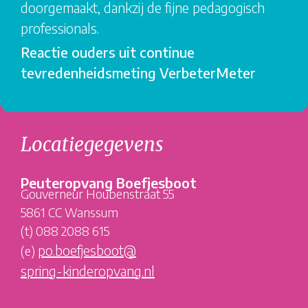
doorgemaakt, dankzij de fijne pedagogisch
professionals.
Reactie ouders uit continue
tevredenheidsmeting VerbeterMeter
Locatiegegevens
Peuteropvang Boefjesboot
Gouverneur Houbenstraat 55
5861 CC Wanssum
(t) 088 2088 615
po.boefjesboot@
(e)
spring-kinderopvang.nl